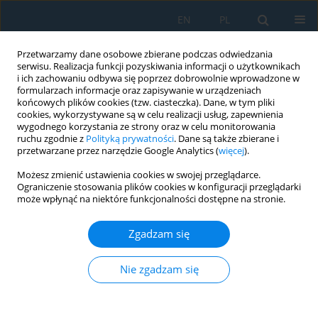
EN
PL
Przetwarzamy dane osobowe zbierane podczas odwiedzania
serwisu. Realizacja funkcji pozyskiwania informacji o użytkownikach
i ich zachowaniu odbywa się poprzez dobrowolnie wprowadzone w
formularzach informacje oraz zapisywanie w urządzeniach
końcowych plików cookies (tzw. ciasteczka). Dane, w tym pliki
cookies, wykorzystywane są w celu realizacji usług, zapewnienia
wygodnego korzystania ze strony oraz w celu monitorowania
ruchu zgodnie z
Polityką prywatności
. Dane są także zbierane i
Autor
Ngoc Tien Dao
przetwarzane przez narzędzie Google Analytics (
więcej
).
Możesz zmienić ustawienia cookies w swojej przeglądarce.
Nonlinear buckling and post-buckling response
Ograniczenie stosowania plików cookies w konfiguracji przeglądarki
of steel trusses under localized fire exposure
może wpłynąć na niektóre funkcjonalności dostępne na stronie.
Van Dat Pham
,
Ngoc Tien Dao
Zgadzam się
Adv. Sci. Technol. Res. J. 2026; 20(9):108-125
DOI
:
https://doi.org/10.12913/22998624/221816
Nie zgadzam się
Statystyki
Streszczenie
Artykuł
(PDF)