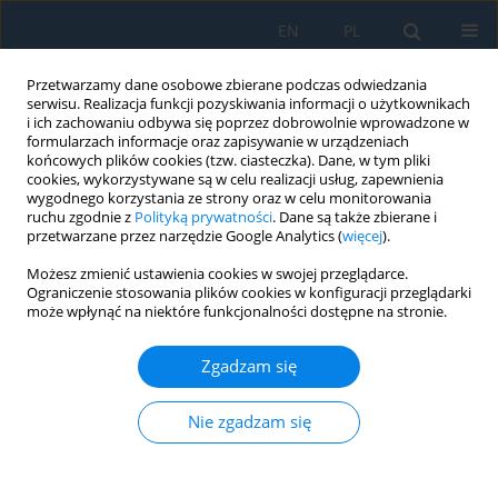
EN
PL
Przetwarzamy dane osobowe zbierane podczas odwiedzania
serwisu. Realizacja funkcji pozyskiwania informacji o użytkownikach
i ich zachowaniu odbywa się poprzez dobrowolnie wprowadzone w
formularzach informacje oraz zapisywanie w urządzeniach
końcowych plików cookies (tzw. ciasteczka). Dane, w tym pliki
cookies, wykorzystywane są w celu realizacji usług, zapewnienia
wygodnego korzystania ze strony oraz w celu monitorowania
ruchu zgodnie z
Polityką prywatności
. Dane są także zbierane i
Autor
Michał Sąsiadek
przetwarzane przez narzędzie Google Analytics (
więcej
).
Możesz zmienić ustawienia cookies w swojej przeglądarce.
Studies on the Mechanical Properties of C45 Steel
Ograniczenie stosowania plików cookies w konfiguracji przeglądarki
with Martensitic Structure after a High Tempering
może wpłynąć na niektóre funkcjonalności dostępne na stronie.
Process
Zgadzam się
Waldemar Woźniak
,
Michał Sąsiadek
,
Tomasz Jachowicz
,
Milan Edl
,
Paweł Zając
Nie zgadzam się
Adv. Sci. Technol. Res. J. 2022; 16(3):306-315
DOI
:
https://doi.org/10.12913/22998624/150564
Statystyki