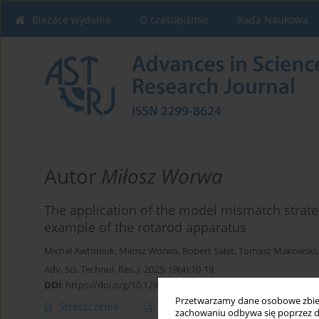
Bieżące wydanie
O czasopiśmie
Rada Naukowa
Autor
Miłosz Worwa
The application of the model mismatch strate
example of the rotarod apparatus
Michał Awtoniuk
,
Miłosz Worwa
,
Robert Sałat
,
Tomasz Makowski
Adv. Sci. Technol. Res. J. 2025; 19(4):10-19
DOI
:
https://doi.org/10.12913/22998624/199585
Przetwarzamy dane osobowe zbiera
Streszczenie
Artykuł
(PDF)
zachowaniu odbywa się poprzez d