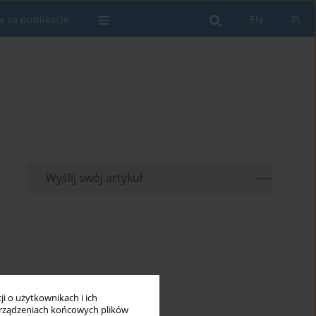
y za publikacje
EN
PL
Wyślij swój artykuł
i o użytkownikach i ich
rządzeniach końcowych plików