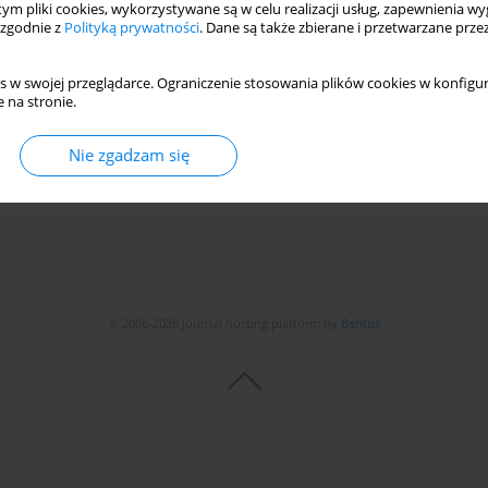
 tym pliki cookies, wykorzystywane są w celu realizacji usług, zapewnienia 
 zgodnie z
Polityką prywatności
. Dane są także zbierane i przetwarzane prze
Based on Doublet-Pulse Method in PLC Controller
iuk
s w swojej przeglądarce. Ograniczenie stosowania plików cookies w konfigur
 na stronie.
Nie zgadzam się
Statystyki
© 2006-2026 Journal hosting platform by
Bentus