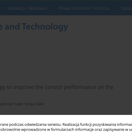
Redakcja i Wydawca
Prawa autorskie i licencja
Opłat
gy to improve the control performance on the
,
Jędrzej Trajer
,
Kinga Sałat
ne podczas odwiedzania serwisu. Realizacja funkcji pozyskiwania informacj
Statystyki
obrowolnie wprowadzone w formularzach informacje oraz zapisywanie w u