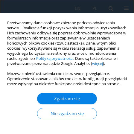
EN
PL
Przetwarzamy dane osobowe zbierane podczas odwiedzania
serwisu. Realizacja funkcji pozyskiwania informacji o użytkownikach
i ich zachowaniu odbywa się poprzez dobrowolnie wprowadzone w
formularzach informacje oraz zapisywanie w urządzeniach
końcowych plików cookies (tzw. ciasteczka). Dane, w tym pliki
cookies, wykorzystywane są w celu realizacji usług, zapewnienia
wygodnego korzystania ze strony oraz w celu monitorowania
ruchu zgodnie z
Polityką prywatności
. Dane są także zbierane i
Autor
Kinga Sałat
przetwarzane przez narzędzie Google Analytics (
więcej
).
Możesz zmienić ustawienia cookies w swojej przeglądarce.
Ograniczenie stosowania plików cookies w konfiguracji przeglądarki
The application of the model mismatch strategy
może wpłynąć na niektóre funkcjonalności dostępne na stronie.
to improve the control performance on the
example of the rotarod apparatus
Zgadzam się
Michał Awtoniuk
,
Miłosz Worwa
,
Robert Sałat
,
Tomasz Makowski
,
Jędrzej Trajer
,
Kinga Sałat
Nie zgadzam się
Adv. Sci. Technol. Res. J. 2025; 19(4):10-19
DOI
:
https://doi.org/10.12913/22998624/199585
Statystyki