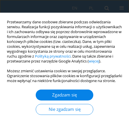
EN
PL
Przetwarzamy dane osobowe zbierane podczas odwiedzania
serwisu. Realizacja funkcji pozyskiwania informacji o użytkownikach
i ich zachowaniu odbywa się poprzez dobrowolnie wprowadzone w
formularzach informacje oraz zapisywanie w urządzeniach
końcowych plików cookies (tzw. ciasteczka). Dane, w tym pliki
cookies, wykorzystywane są w celu realizacji usług, zapewnienia
wygodnego korzystania ze strony oraz w celu monitorowania
ruchu zgodnie z
Polityką prywatności
. Dane są także zbierane i
Autor
Ján Kačur
przetwarzane przez narzędzie Google Analytics (
więcej
).
Możesz zmienić ustawienia cookies w swojej przeglądarce.
Proposal of a Method for Measuring Gas Flow in
Ograniczenie stosowania plików cookies w konfiguracji przeglądarki
a Heating Furnace: A Simulation Study
może wpłynąć na niektóre funkcjonalności dostępne na stronie.
Marcel Pástor
,
Milan Durdán
,
Ján Kačur
,
Marek Laciak
,
Patrik Flegner
Zgadzam się
Adv. Sci. Technol. Res. J. 2021; 15(2):1-12
DOI
:
https://doi.org/10.12913/22998624/132952
Nie zgadzam się
Statystyki
Streszczenie
Artykuł
(PDF)