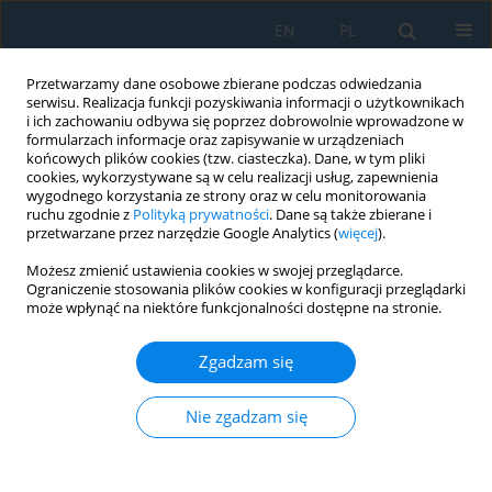
EN
PL
Przetwarzamy dane osobowe zbierane podczas odwiedzania
serwisu. Realizacja funkcji pozyskiwania informacji o użytkownikach
i ich zachowaniu odbywa się poprzez dobrowolnie wprowadzone w
formularzach informacje oraz zapisywanie w urządzeniach
końcowych plików cookies (tzw. ciasteczka). Dane, w tym pliki
cookies, wykorzystywane są w celu realizacji usług, zapewnienia
wygodnego korzystania ze strony oraz w celu monitorowania
ruchu zgodnie z
Polityką prywatności
. Dane są także zbierane i
Autor
Grzegorz Grunwald
przetwarzane przez narzędzie Google Analytics (
więcej
).
Możesz zmienić ustawienia cookies w swojej przeglądarce.
Assessment of GPS/EGNOS positioning integrity
Ograniczenie stosowania plików cookies w konfiguracji przeglądarki
and accuracy at a small airfield using a local
może wpłynąć na niektóre funkcjonalności dostępne na stronie.
protection level model
Zgadzam się
Karolina Sobecka
,
Grzegorz Grunwald
,
Adam Ciećko
,
Kamil Krasuski
Adv. Sci. Technol. Res. J. 2026; 20(10)
Nie zgadzam się
Statystyki
Streszczenie