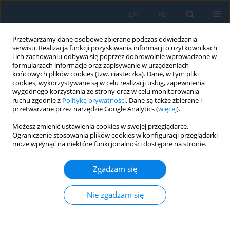
EN
PL
Przetwarzamy dane osobowe zbierane podczas odwiedzania
serwisu. Realizacja funkcji pozyskiwania informacji o użytkownikach
i ich zachowaniu odbywa się poprzez dobrowolnie wprowadzone w
formularzach informacje oraz zapisywanie w urządzeniach
końcowych plików cookies (tzw. ciasteczka). Dane, w tym pliki
cookies, wykorzystywane są w celu realizacji usług, zapewnienia
wygodnego korzystania ze strony oraz w celu monitorowania
ruchu zgodnie z
Polityką prywatności
. Dane są także zbierane i
Autor
David Hrdlý
przetwarzane przez narzędzie Google Analytics (
więcej
).
Możesz zmienić ustawienia cookies w swojej przeglądarce.
Ograniczenie stosowania plików cookies w konfiguracji przeglądarki
SELECTION OF AN APPROPRIATE DISTRIBUTION
może wpłynąć na niektóre funkcjonalności dostępne na stronie.
CHANNEL FOR HIGH-VALUE STONE
Zgadzam się
Nikoleta Mikušová
,
Eva Tomková
,
David Hrdlý
,
Petr Pruša
,
Rudolf
Kampf
Adv. Sci. Technol. Res. J. 2018; 12(2):298-306
Nie zgadzam się
DOI
:
https://doi.org/10.12913/22998624/92354
Statystyki