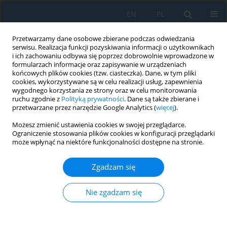
EN
PL
Przetwarzamy dane osobowe zbierane podczas odwiedzania
serwisu. Realizacja funkcji pozyskiwania informacji o użytkownikach
i ich zachowaniu odbywa się poprzez dobrowolnie wprowadzone w
formularzach informacje oraz zapisywanie w urządzeniach
końcowych plików cookies (tzw. ciasteczka). Dane, w tym pliki
cookies, wykorzystywane są w celu realizacji usług, zapewnienia
wygodnego korzystania ze strony oraz w celu monitorowania
ruchu zgodnie z
Polityką prywatności
. Dane są także zbierane i
Autor
Borna Debelic
przetwarzane przez narzędzie Google Analytics (
więcej
).
Możesz zmienić ustawienia cookies w swojej przeglądarce.
Ograniczenie stosowania plików cookies w konfiguracji przeglądarki
Use of Simulation for Waste Management and
może wpłynąć na niektóre funkcjonalności dostępne na stronie.
Reverse Material Flow
Zgadzam się
Nikoleta Mikušová
,
Eva Tomková
,
Miroslav Dovica
,
Borna Debelic
,
Ana
Peric-Hadzic
,
Jozef Zajac
Adv. Sci. Technol. Res. J. 2018; 12(4):136-143
Nie zgadzam się
DOI
:
https://doi.org/10.12913/22998624/94965
Statystyki