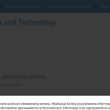
Redakcja i Wydawca
Prawa autorskie i licencja
Opłat
ng deep neural networks
tosz Lucedarski
Statystyki
ne podczas odwiedzania serwisu. Realizacja funkcji pozyskiwania informacj
obrowolnie wprowadzone w formularzach informacje oraz zapisywanie w u