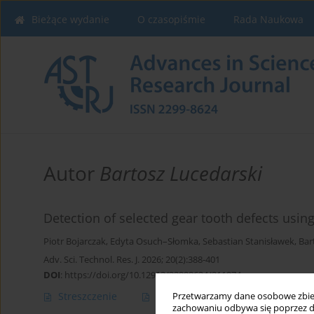
Bieżące wydanie
O czasopiśmie
Rada Naukowa
Autor
Bartosz Lucedarski
Detection of selected gear tooth defects usi
Piotr Bojarczak
,
Edyta Osuch–Słomka
,
Sebastian Stanisławek
,
Bar
Adv. Sci. Technol. Res. J. 2026; 20(2):388-401
DOI
:
https://doi.org/10.12913/22998624/211974
Streszczenie
Artykuł
(PDF)
Przetwarzamy dane osobowe zbiera
zachowaniu odbywa się poprzez d