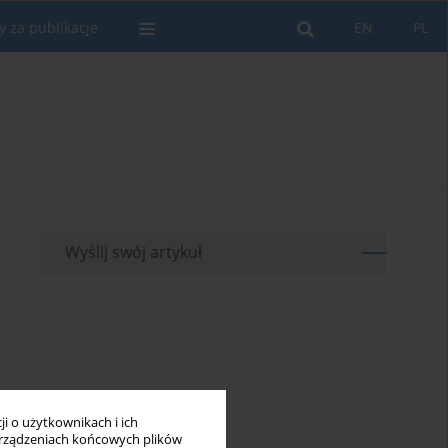
y za publikacje
EN
PL
Wyślij swój artykuł
i o użytkownikach i ich
rządzeniach końcowych plików