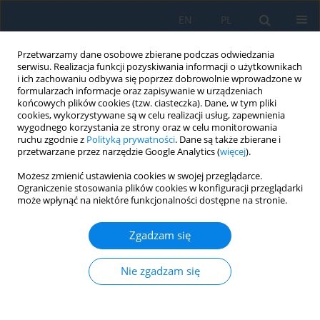
EN
PL
Przetwarzamy dane osobowe zbierane podczas odwiedzania
serwisu. Realizacja funkcji pozyskiwania informacji o użytkownikach
i ich zachowaniu odbywa się poprzez dobrowolnie wprowadzone w
formularzach informacje oraz zapisywanie w urządzeniach
końcowych plików cookies (tzw. ciasteczka). Dane, w tym pliki
cookies, wykorzystywane są w celu realizacji usług, zapewnienia
wygodnego korzystania ze strony oraz w celu monitorowania
ruchu zgodnie z
Polityką prywatności
. Dane są także zbierane i
Autor
Alireza Kalhor
przetwarzane przez narzędzie Google Analytics (
więcej
).
Możesz zmienić ustawienia cookies w swojej przeglądarce.
Ograniczenie stosowania plików cookies w konfiguracji przeglądarki
Materials and constructional design for electric
może wpłynąć na niektóre funkcjonalności dostępne na stronie.
vehicles: A review
Zgadzam się
Alireza Kalhor
,
Jakub Dykas
,
Kinga Rodak
,
Adam Grajcar
Adv. Sci. Technol. Res. J. 2025; 19(1):178-196
DOI
:
https://doi.org/10.12913/22998624/195457
Nie zgadzam się
Statystyki
Streszczenie
Artykuł
(PDF)