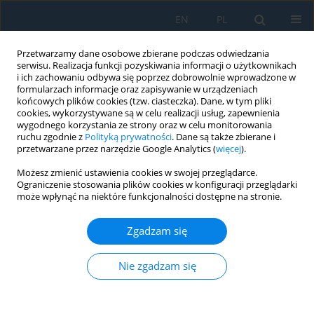
EN
PL
Przetwarzamy dane osobowe zbierane podczas odwiedzania
serwisu. Realizacja funkcji pozyskiwania informacji o użytkownikach
i ich zachowaniu odbywa się poprzez dobrowolnie wprowadzone w
formularzach informacje oraz zapisywanie w urządzeniach
końcowych plików cookies (tzw. ciasteczka). Dane, w tym pliki
cookies, wykorzystywane są w celu realizacji usług, zapewnienia
wygodnego korzystania ze strony oraz w celu monitorowania
ruchu zgodnie z
Polityką prywatności
. Dane są także zbierane i
Autor
Adam Grajcar
przetwarzane przez narzędzie Google Analytics (
więcej
).
Możesz zmienić ustawienia cookies w swojej przeglądarce.
Ograniczenie stosowania plików cookies w konfiguracji przeglądarki
Materials and constructional design for electric
może wpłynąć na niektóre funkcjonalności dostępne na stronie.
vehicles: A review
Zgadzam się
Alireza Kalhor
,
Jakub Dykas
,
Kinga Rodak
,
Adam Grajcar
Adv. Sci. Technol. Res. J. 2025; 19(1):178-196
DOI
:
https://doi.org/10.12913/22998624/195457
Nie zgadzam się
Statystyki
Streszczenie
Artykuł
(PDF)