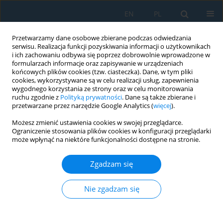
EN
PL
Przetwarzamy dane osobowe zbierane podczas odwiedzania
serwisu. Realizacja funkcji pozyskiwania informacji o użytkownikach
i ich zachowaniu odbywa się poprzez dobrowolnie wprowadzone w
formularzach informacje oraz zapisywanie w urządzeniach
końcowych plików cookies (tzw. ciasteczka). Dane, w tym pliki
cookies, wykorzystywane są w celu realizacji usług, zapewnienia
wygodnego korzystania ze strony oraz w celu monitorowania
ruchu zgodnie z
Polityką prywatności
. Dane są także zbierane i
vol. 20, 8, 2026
przetwarzane przez narzędzie Google Analytics (
więcej
).
Możesz zmienić ustawienia cookies w swojej przeglądarce.
Ograniczenie stosowania plików cookies w konfiguracji przeglądarki
może wpłynąć na niektóre funkcjonalności dostępne na stronie.
Assessment of the diagnostic
Zgadzam się
significance of freight wagon
subsystems using the Shannon
Nie zgadzam się
entropy method