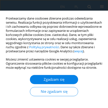
EN
PL
Przetwarzamy dane osobowe zbierane podczas odwiedzania
serwisu. Realizacja funkcji pozyskiwania informacji o użytkownikach
i ich zachowaniu odbywa się poprzez dobrowolnie wprowadzone w
formularzach informacje oraz zapisywanie w urządzeniach
końcowych plików cookies (tzw. ciasteczka). Dane, w tym pliki
cookies, wykorzystywane są w celu realizacji usług, zapewnienia
wygodnego korzystania ze strony oraz w celu monitorowania
ruchu zgodnie z
Polityką prywatności
. Dane są także zbierane i
vol. 19, 5, 2025
przetwarzane przez narzędzie Google Analytics (
więcej
).
Możesz zmienić ustawienia cookies w swojej przeglądarce.
Ograniczenie stosowania plików cookies w konfiguracji przeglądarki
może wpłynąć na niektóre funkcjonalności dostępne na stronie.
Analysis of the performance
Zgadzam się
properties of coating systems
for military applications
Nie zgadzam się
1
1,2
Norbert Radek
,
Marek Michalski
,