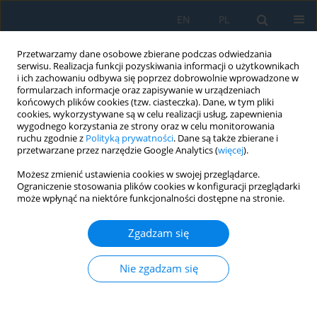
EN
PL
Przetwarzamy dane osobowe zbierane podczas odwiedzania
serwisu. Realizacja funkcji pozyskiwania informacji o użytkownikach
i ich zachowaniu odbywa się poprzez dobrowolnie wprowadzone w
formularzach informacje oraz zapisywanie w urządzeniach
końcowych plików cookies (tzw. ciasteczka). Dane, w tym pliki
cookies, wykorzystywane są w celu realizacji usług, zapewnienia
wygodnego korzystania ze strony oraz w celu monitorowania
ruchu zgodnie z
Polityką prywatności
. Dane są także zbierane i
vol. 18, 2, 2024
przetwarzane przez narzędzie Google Analytics (
więcej
).
Możesz zmienić ustawienia cookies w swojej przeglądarce.
Ograniczenie stosowania plików cookies w konfiguracji przeglądarki
może wpłynąć na niektóre funkcjonalności dostępne na stronie.
Analysis of Wire Rolling
Zgadzam się
Processes Using Convolutional
Neural Networks
Nie zgadzam się
1
Matheus Capelin
,