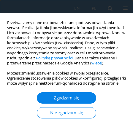
EN
PL
Przetwarzamy dane osobowe zbierane podczas odwiedzania
serwisu. Realizacja funkcji pozyskiwania informacji o użytkownikach
i ich zachowaniu odbywa się poprzez dobrowolnie wprowadzone w
formularzach informacje oraz zapisywanie w urządzeniach
końcowych plików cookies (tzw. ciasteczka). Dane, w tym pliki
cookies, wykorzystywane są w celu realizacji usług, zapewnienia
wygodnego korzystania ze strony oraz w celu monitorowania
ruchu zgodnie z
Polityką prywatności
. Dane są także zbierane i
vol. 14, 1, 2020
przetwarzane przez narzędzie Google Analytics (
więcej
).
Możesz zmienić ustawienia cookies w swojej przeglądarce.
Ograniczenie stosowania plików cookies w konfiguracji przeglądarki
może wpłynąć na niektóre funkcjonalności dostępne na stronie.
Analysis of Mechanical and
Zgadzam się
Thermal Stresses in a Pressure
Casting Machine Plunger
Nie zgadzam się
1
1
Jacek Jankowski
,
Dariusz Kołakowski
,