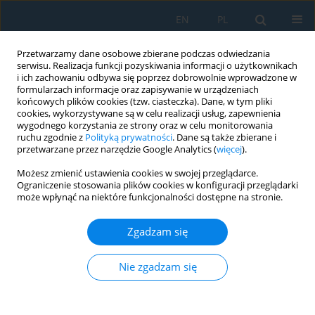
EN
PL
Przetwarzamy dane osobowe zbierane podczas odwiedzania
serwisu. Realizacja funkcji pozyskiwania informacji o użytkownikach
i ich zachowaniu odbywa się poprzez dobrowolnie wprowadzone w
formularzach informacje oraz zapisywanie w urządzeniach
końcowych plików cookies (tzw. ciasteczka). Dane, w tym pliki
cookies, wykorzystywane są w celu realizacji usług, zapewnienia
wygodnego korzystania ze strony oraz w celu monitorowania
ruchu zgodnie z
Polityką prywatności
. Dane są także zbierane i
vol. 19, 4, 2025
przetwarzane przez narzędzie Google Analytics (
więcej
).
Możesz zmienić ustawienia cookies w swojej przeglądarce.
Ograniczenie stosowania plików cookies w konfiguracji przeglądarki
może wpłynąć na niektóre funkcjonalności dostępne na stronie.
Alternative technology towards
Zgadzam się
clean and sustainable industry:
Conversion of carbon dioxide
Nie zgadzam się
gas into potassium carbonate