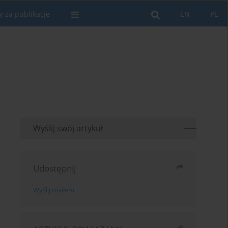
y za publikacje
EN
PL
Wyślij swój artykuł
Udostępnij
Wyślij mailem