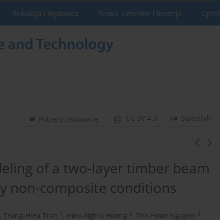
Redakcja i Wydawca
Prawa autorskie i licencja
Opłat
CC-BY 4.0
Statystyki
Pobierz cytowanie
ling of a two-layer timber beam
ly non-composite conditions
1
2
3
,
Trung-Hieu Tran
,
Hieu-Nghia Hoang
,
The-Hoan Nguyen