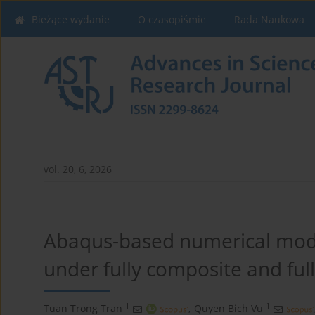
Bieżące wydanie
O czasopiśmie
Rada Naukowa
vol. 20, 6, 2026
Abaqus-based numerical mode
under fully composite and ful
1
1
Tuan Trong Tran
,
Quyen Bich Vu