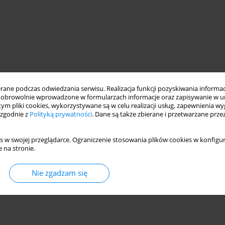
ne podczas odwiedzania serwisu. Realizacja funkcji pozyskiwania informacj
obrowolnie wprowadzone w formularzach informacje oraz zapisywanie w u
 tym pliki cookies, wykorzystywane są w celu realizacji usług, zapewnienia 
 zgodnie z
Polityką prywatności
. Dane są także zbierane i przetwarzane prze
osite and non-composite action
s w swojej przeglądarce. Ograniczenie stosowania plików cookies w konfigur
 na stronie.
Nie zgadzam się