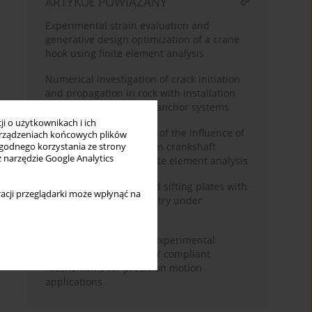
ARTYKUŁ POWIĄZANY
Experimental strain evaluation and
generative design optimization of a crane
hook using finite element analysis
Numerical investigation of crack initiation
and propagation in rock with installation
clearances in undercut anchor systems
i o użytkownikach i ich
Numerical investigation of the influence of
rządzeniach końcowych plików
geometric parameters on crankshaft
wygodnego korzystania ze strony
z narzędzie Google Analytics
fatigue failure using finite element analysis
Service life of perforated sifting plates with
acji przeglądarki może wpłynąć na
holes of complex geometry under
technological load
Design, numerical and experimental
investigation of linear XY compliant
mechanisms for precision motion
applications