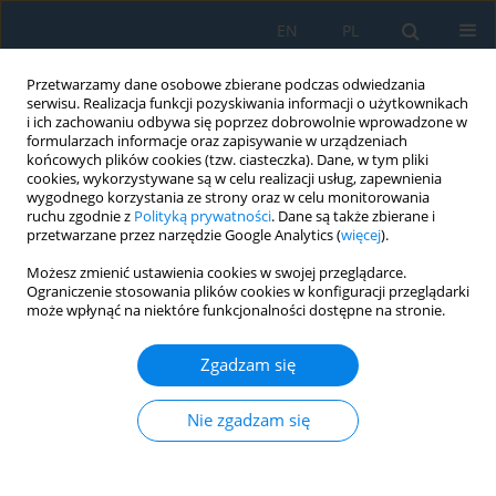
EN
PL
Przetwarzamy dane osobowe zbierane podczas odwiedzania
serwisu. Realizacja funkcji pozyskiwania informacji o użytkownikach
i ich zachowaniu odbywa się poprzez dobrowolnie wprowadzone w
formularzach informacje oraz zapisywanie w urządzeniach
końcowych plików cookies (tzw. ciasteczka). Dane, w tym pliki
cookies, wykorzystywane są w celu realizacji usług, zapewnienia
wygodnego korzystania ze strony oraz w celu monitorowania
ruchu zgodnie z
Polityką prywatności
. Dane są także zbierane i
vol. 16, 1, 2022
przetwarzane przez narzędzie Google Analytics (
więcej
).
Możesz zmienić ustawienia cookies w swojej przeglądarce.
Ograniczenie stosowania plików cookies w konfiguracji przeglądarki
może wpłynąć na niektóre funkcjonalności dostępne na stronie.
A Comparative Study of
Zgadzam się
Tribological Behavior of Moglice
and Dk-6(Pt) Composites
Nie zgadzam się
1
Mykhaylo Pashechko
,